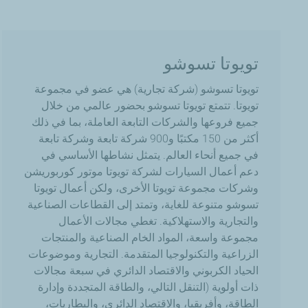
تويوتا تسوشو
تويوتا
تسوشو
(
شركة
تجارية
)
هي
عضو
في
مجموعة
تويوتا
.
تتمتع
تويوتا
تسوشو
بحضور
عالمي
من
خلال
جميع
فروعها
والشركات
التابعة
العاملة،
بما
في
ذلك
أكثر
من
150
مكتبًا
و
900
شركة
تابعة
وشركة
تابعة
في
جميع
أنحاء
العالم
.
يتمثل
نشاطها
الأساسي
في
دعم
أعمال
السيارات
لشركة
تويوتا
موتور
كوربوريشن
وشركات
مجموعة
تويوتا
الأخرى،
ولكن
أعمال
تويوتا
تسوشو
متنوعة
للغاية،
وتمتد
إلى
القطاعات
الصناعية
والتجارية
والاستهلاكية
.
تغطي
مجالات
الأعمال
مجموعة
واسعة،
المواد
الخام
الصناعية
والمنتجات
الزراعية
والتكنولوجيا
المتقدمة
.
التجارية
وموضوعات
الحياد
الكربوني
والاقتصاد
الدائري
في
سبعة
مجالات
ذات
أولوية
(
التنقل
التالي،
والطاقة
المتجددة
وإدارة
الطاقة،
وأفريقيا،
والاقتصاد
الدائري،
والبطاريات،