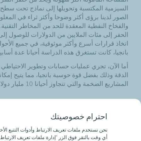
السيزمية المكتسبة وتحويلها إلى نماذج تحت سطح ال
الصور لدينا برؤى أكثر وضوحا وأكثر ثراء في المعل
والفخاخ النفطية المعقدة للحد من المخاطر التقنية. 
الحفر
إلى
مئات الملايين من الدولارات للوصول إلى أهداف تبعد 10 كيلومترات تحت سطح الأرض! "إن اك
اتخاذ قرارات أسرع وأكثر موثوقية، في جميع الأحو
بانجيا، كانت تستغرق هذه الدراسة أحيانا عدة أسابيع
أما الآن، تجري عمليات حسابات وتطوير الاحتياطي ف
الدقة وذلك بفضل قوة حوسبة بانجيا، مما يتيح إمكانية
المشاريع الضخمة والتي تتجاوز أحيانا 10 مليار دولار.
تم النشر بتاريخ 07/04/2015
احترام خصوصيتك
نحن نستخدم ملفات تعريف الارتباط وأدوات التتبع الأخ
أي وقت بالنقر فوق الزر "إدارة ملفات تعريف الارتباط 