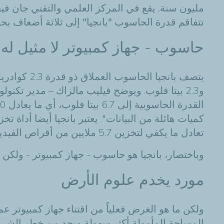
مليون سنة. يقع في المركز العلمي والتقني جان فيج
تتفاقم قدرة الحاسوب "بانجيا"
إلى
ثلاثة أضعاف بحلول عام 2016 . ولكن ما هو الغرض ب
حاسوب - جهاز كمبيوتر
لا مثيل له
يتصف بانجيا الحاسوب العملاق ذو قدرة 2.3 كوادريليون عملية في الثانية الواحدة (مليار مليون عملية بالفاصلة العائمة)، أو من الناحية التقنية،
و2.3
بيتا فلوب. ويوضح فيليب مالزاك – مدير تكنولوج
كميات هائلة من البيانات". يعتبر بانجيا أيضا أداة تخزين للبيانات
تعادل ما يكفي لتخزين 5.7 ملايين من أقراص الفيديو الرقمية.
وباختصار، بانجيا هو حاسوب - جهاز كمبيوتر - ولك
مورد يخدم
علوم الأرض
ولكن ما هو الغرض فعلياً من اقتناء جهاز كمبيوتر 
المساحة المأمولة أكثر سهولة ويحد من خطر الشرو