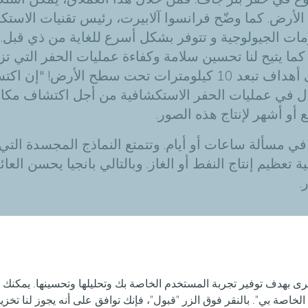
أرض. كما وضّح فرانسوا آلابيرت، رئيس تقنيات الاستكشا
ومات الجيولوجية و تتوفر بشكل أسرع للغاية من ذي قبل
كما يتيح لنا تحسين سلامة وكفاءة عمليات الحفر التي تزد
تساب صور ذات جودة أعلى تؤدي
ال في عمليات الحفر الاستكشافية من أجل اكتشاف مكامن
 أو أشهر لإنتاج هذه الصور
.
ي مسألة ساعات أو أيام. وتتمتع النماذج المجسدة التي
 تعظيم إنتاج النفط أو الغاز. وبالتالي بانجيا يحسن العا
رى بهدف توفير تجربة المستخدم الخاصة بك وتحليلها وتحسينها. يمكنك 
الخاصة بي". بالنقر فوق الزر "قبول"، فإنك توافق على أنه يجوز لنا تخ