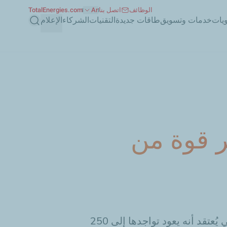
الوظائف
اتصل بنا
Ar
TotalEnergies.com
بحث
ويات
خدمات وتسويق
طاقات جديدة
التقنيات
الشركاء
الإعلام
8 ألف مرة أكثر قوة من
 يُعتقد
أنه
يعود تواجدها
إلى
250