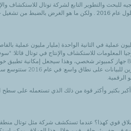
يه للبحث والتطوير التابع لشركة توتال للاستكشاف والإ
الضبط من تشغيل حاسوب ضخم؟
يا المعلومات للاستكشاف والإنتاج في توتال قائلا: "سوف 
القدرة الحاسوبية إلى 6.7 بيتا فلوب، أي ما يعادل 80 جهاز كمبيوتر شخصي، وهذا سيج
 على نطاق واسع: في عام 2016 ستتوسع سعة التخزين
ن أكبر بكثير وأكثر قوة من ذلك الذي تستعمله على سطح
عملاق قوي كهذا؟ عندما تستكشف شركة مثل توتال منطقة ل
ع في حفر بئر جاف. فمن خلال هذا العملاق،
يمكن
استكش