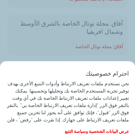
آفاق: مجلة توتال الخاصة بالشرق الأوسط
وشمال افريقيا
آفاق: مجلة توتال الخاصة
تلبية الطلب على الطاقة ومكافحة تغيّر
احترام خصوصيتك
المناخ
نحن نستخدم ملفات تعريف الارتباط وأدوات التتبع الأخرى بهدف
توفير تجربة المستخدم الخاصة بك وتحليلها وتحسينها. يمكنك
رؤيتنا
تغيير إعدادات ملفات تعريف الارتباط الخاصة بك في أي وقت
بالنقر فوق الزر "إدارة ملفات تعريف الارتباط الخاصة بي". بالنقر
فوق الزر "قبول"، فإنك توافق على أنه يجوز لنا تخزين جميع
نشاطاتنا بالفيديو
ملفات تعريف الارتباط على جهازك. إذا نقرت على "رفض" ، فلن
يتم استخدام سوى ملفات تعريف الارتباط الفنية المطلوبة لكي
عرض البيانات الشخصية وسياسة التتبع
نشاطاتنا بالفيديو
يعمل الموقع بشكل صحيح. لمزيد من المعلومات، راجع صفحة