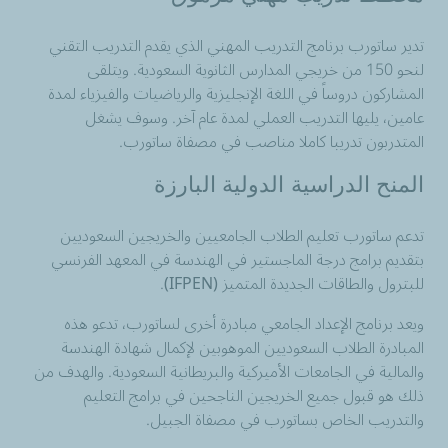
تدير ساتورب برنامج التدريب المهني الذي يقدم التدريب التقني
لنحو 150 من خريجي المدارس الثانوية السعودية. ويتلقى
المشاركون
دروساً
في اللغة الإنجليزية والرياضيات والفيزياء لمدة
عامين، يليها التدريب العملي لمدة عام
آخر
. وسوف يشغل
المتدربون
تدريبا كاملا مناصب في مصفاة ساتورب.
المنح الدراسية
الدولية البارزة
تدعم ساتورب تعليم الطلاب الجامعيين والخريجين السعوديين
بتقديم برامج درجة الماجستير في الهندسة في المعهد الفرنسي
للبترول والطاقات
الجديدة المتميز
(IFPEN).
ويعد برنامج الإعداد الجامعي مبادرة أخرى لساتورب، تدعو هذه
المبادرة الطلاب السعوديين الموهوبين لإكمال شهادة الهندسة
والمالية في الجامعات الأميركية والبريطانية السعودية. والهدف من
ذلك هو قبول جميع الخريجين الناجحين في برامج التعليم
والتدريب الخاص بساتورب في مصفاة الجبيل.