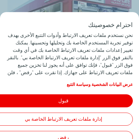
احترام خصوصيتك
نحن نستخدم ملفات تعريف الارتباط وأدوات التتبع الأخرى بهدف
توفير تجربة المستخدم الخاصة بك وتحليلها وتحسينها. يمكنك
تغيير إعدادات ملفات تعريف الارتباط الخاصة بك في أي وقت
بالنقر فوق الزر "إدارة ملفات تعريف الارتباط الخاصة بي". بالنقر
تعزز توتال وجودها في السوق السعودي مع
فوق الزر "قبول"، فإنك توافق على أنه يجوز لنا تخزين جميع
مراكز خدمة السيارات
ملفات تعريف الارتباط على جهازك. إذا نقرت على "رفض" ، فلن
يتم استخدام سوى ملفات تعريف الارتباط الفنية المطلوبة لكي
عرض البيانات الشخصية وسياسة التتبع
لمزيد من التفاصيل
يعمل الموقع بشكل صحيح. لمزيد من المعلومات، راجع صفحة
"البيانات الشخصية وسياسة التتبع".
قبول
إدارة ملفات تعريف الارتباط الخاصة بي
سياسة الخصوصية
إمكانية الوصول
خريطة الموقع
Cookies
TotalEnergies 2026
رفض