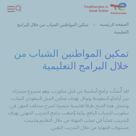
TotalEnergies in
تجاوز
Saudi Arabia
بحث
إلى
مسار
المحتوى
الصفحة الرئيسية
تمكين المواطنين الشباب من خلال البرامج
التنقل
الرئيسي
التعليمية
تمكين المواطنين الشباب من
خلال البرامج التعليمية
لقد أُنشأت برامج أساسية من قبل ساتورب، وهو مشروع مشترك
بين أرامكو السعودية وتوتال بهدف تمكين الجيل السعودي الشاب،
وتشمل هذه المنح طرقاً تعليمية متميزة لشرح مختلف المهن في
ساتورب للشباب اليافع، وكما وُضعت برامج التدريب المهني بهدف
التدريب عملياً في صلب المهنة من خلال التعليم وتثبيت
مستويات المهارة من خلال التدريب التقني.